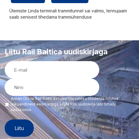
Ülemiste Linda terminali trammitunnel sai valmis, lennujaam
saab senisest tihedama trammiühenduse
Liitu Rail Baltica uudiskirjaga
E-
mail
(Required)
Nimi
(Required)
Annan OÜ-le Rail Baltic Estonia nõusoleku töödelda nõutud
(Required)
isikuandmeid eesmärgiga saata RBE uudiskirja läbi Smaily
keskkonna.