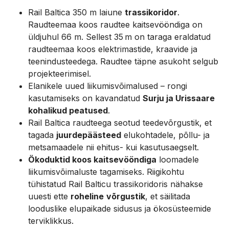
Rail Baltica 350 m laiune
trassikoridor
.
Raudteemaa koos raudtee kaitsevööndiga on
üldjuhul 66 m. Sellest 35 m on taraga eraldatud
raudteemaa koos elektrimastide, kraavide ja
teenindusteedega. Raudtee täpne asukoht selgub
projekteerimisel​.
Elanikele uued liikumisvõimalused – rongi
kasutamiseks on kavandatud
Surju ja Urissaare
kohalikud peatused
.
Rail Baltica raudteega seotud teedevõrgustik, et
tagada
juurdepäästeed
elukohtadele, põllu- ja
metsamaadele nii ehitus- kui kasutusaegselt​.
Ökoduktid koos kaitsevööndiga
loomadele
liikumisvõimaluste tagamiseks. Riigikohtu
tühistatud Rail Balticu trassikoridoris nähakse
uuesti ette
roheline
võrgustik
, et säilitada
looduslike elupaikade sidusus ja ökosüsteemide
terviklikkus.