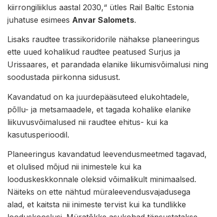
kiirrongiliiklus aastal 2030,“ ütles Rail Baltic Estonia
juhatuse esimees
Anvar Salomets
.
Lisaks raudtee trassikoridorile nähakse planeeringus
ette uued kohalikud raudtee peatused Surjus ja
Urissaares, et parandada elanike liikumisvõimalusi ning
soodustada piirkonna sidusust.
Kavandatud on ka juurdepääsuteed elukohtadele,
põllu- ja metsamaadele, et tagada kohalike elanike
liikuvusvõimalused nii raudtee ehitus- kui ka
kasutusperioodil.
Planeeringus kavandatud leevendusmeetmed tagavad,
et olulised mõjud nii inimestele kui ka
looduskeskkonnale oleksid võimalikult minimaalsed.
Näiteks on ette nähtud müraleevendusvajadusega
alad, et kaitsta nii inimeste tervist kui ka tundlikke
looduskooslusi. Müratõkke asukohad täpsustatakse