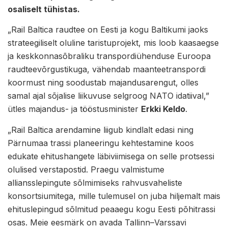
osaliselt tühistas.
„Rail Baltica raudtee on Eesti ja kogu Baltikumi jaoks
strateegiliselt oluline taristuprojekt, mis loob kaasaegse
ja keskkonnasõbraliku transpordiühenduse Euroopa
raudteevõrgustikuga, vähendab maanteetranspordi
koormust ning soodustab majandusarengut, olles
samal ajal sõjalise liikuvuse selgroog NATO idatiival,”
ütles majandus- ja tööstusminister
Erkki Keldo
.
„Rail Baltica arendamine liigub kindlalt edasi ning
Pärnumaa trassi planeeringu kehtestamine koos
edukate ehitushangete läbiviimisega on selle protsessi
olulised verstapostid. Praegu valmistume
alliansslepingute sõlmimiseks rahvusvaheliste
konsortsiumitega, mille tulemusel on juba hiljemalt mais
ehituslepingud sõlmitud peaaegu kogu Eesti põhitrassi
osas. Meie eesmärk on avada Tallinn–Varssavi