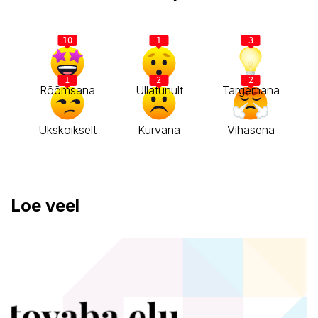
10
1
3
1
2
2
Rõõmsana
Üllatunult
Targemana
Ükskõikselt
Kurvana
Vihasena
Loe veel