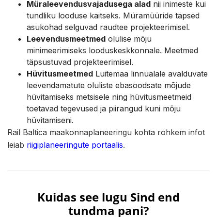
Müraleevendusvajadusega alad
nii inimeste kui
tundliku looduse kaitseks. Müramüüride täpsed
asukohad selguvad raudtee projekteerimisel​.
Leevendusmeetmed
olulise mõju
minimeerimiseks looduskeskkonnale. Meetmed
täpsustuvad projekteerimisel.​
Hüvitusmeetmed
Luitemaa linnualale avalduvate
leevendamatute oluliste ebasoodsate mõjude
hüvitamiseks metsisele ning hüvitusmeetmeid
toetavad tegevused ja piirangud kuni mõju
hüvitamiseni.
Rail Baltica maakonnaplaneeringu kohta rohkem infot
leiab
riigiplaneeringute portaalis
.
Kuidas see lugu Sind end
tundma pani?