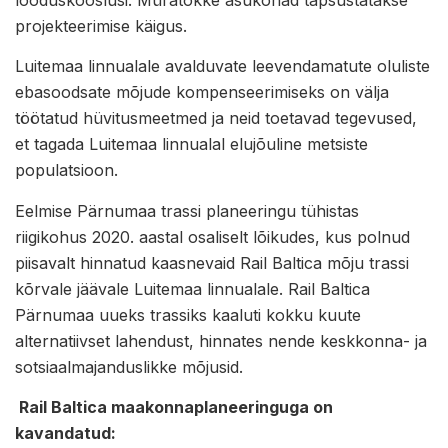
projekteerimise käigus.
Luitemaa linnualale avalduvate leevendamatute oluliste
ebasoodsate mõjude kompenseerimiseks on välja
töötatud hüvitusmeetmed ja neid toetavad tegevused,
et tagada Luitemaa linnualal elujõuline metsiste
populatsioon.
Eelmise Pärnumaa trassi planeeringu tühistas
riigikohus 2020. aastal osaliselt lõikudes, kus polnud
piisavalt hinnatud kaasnevaid Rail Baltica mõju trassi
kõrvale jäävale Luitemaa linnualale. Rail Baltica
Pärnumaa uueks trassiks kaaluti kokku kuute
alternatiivset lahendust, hinnates nende keskkonna- ja
sotsiaalmajanduslikke mõjusid.
Rail Baltica maakonnaplaneeringuga on
kavandatud: