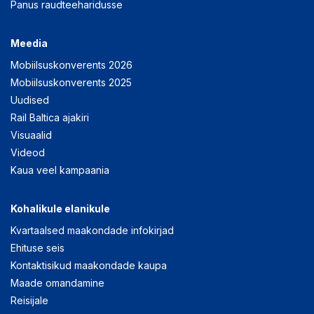
Panus raudteeharidusse
Meedia
Mobiilsuskonverents 2026
Mobiilsuskonverents 2025
Uudised
Rail Baltica ajakiri
Visuaalid
Videod
Kaua veel kampaania
Kohalikule elanikule
Kvartaalsed maakondade infokirjad
Ehituse seis
Kontaktisikud maakondade kaupa
Maade omandamine
Reisijale