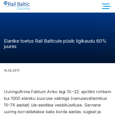
Elanike toetus Rail Balticule püsib ligikaudu 60%
juures
16.05.2017
Uuringufirma Faktum Ariko tegi 10.–22. aprillini rohkem
kui 1000 elaniku suuruse valimiga (vanusevahemikus
15–74 aastat) üle-eestilise veebiküsitluse. Sarnane
uuring korraldatakse kaks korda aastas: sügisel ja