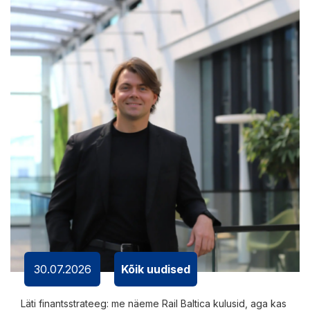
30.07.2026
Kõik uudised
Läti finantsstrateeg: me näeme Rail Baltica kulusid, aga kas