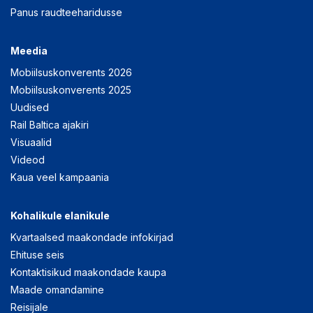
Panus raudteeharidusse
Meedia
Mobiilsuskonverents 2026
Mobiilsuskonverents 2025
Uudised
Rail Baltica ajakiri
Visuaalid
Videod
Kaua veel kampaania
Kohalikule elanikule
Kvartaalsed maakondade infokirjad
Ehituse seis
Kontaktisikud maakondade kaupa
Maade omandamine
Reisijale