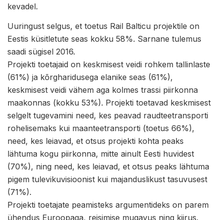
kevadel.
Uuringust selgus, et toetus Rail Balticu projektile on
Eestis küsitletute seas kokku 58%. Sarnane tulemus
saadi sügisel 2016.
Projekti toetajaid on keskmisest veidi rohkem tallinlaste
(61%) ja kõrgharidusega elanike seas (61%),
keskmisest veidi vähem aga kolmes trassi piirkonna
maakonnas (kokku 53%). Projekti toetavad keskmisest
selgelt tugevamini need, kes peavad raudteetransporti
rohelisemaks kui maanteetransporti (toetus 66%),
need, kes leiavad, et otsus projekti kohta peaks
lähtuma kogu piirkonna, mitte ainult Eesti huvidest
(70%), ning need, kes leiavad, et otsus peaks lähtuma
pigem tulevikuvisioonist kui majanduslikust tasuvusest
(71%).
Projekti toetajate peamisteks argumentideks on parem
ühendus Euroopaga, reisimise mugavus ning kiirus.