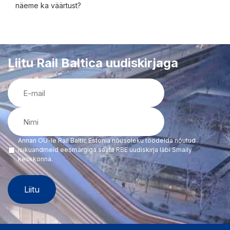
näeme ka väärtust?
Liitu Rail Baltica uudiskirjaga
E-
mail
(Required)
Nimi
(Required)
Annan OÜ-le Rail Baltic Estonia nõusoleku töödelda nõutud
(Required)
isikuandmeid eesmärgiga saata RBE uudiskirja läbi Smaily
keskkonna.