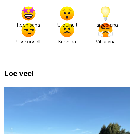
Rõõmsana
Üllatunult
Targemana
Ükskõikselt
Kurvana
Vihasena
Loe veel