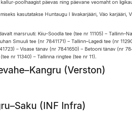
0 kallur-poolhaagist päevas ning päevane veomaht on ligika
rimiseks kasutatakse Huntaugu I liivakarjääri, Väo karjääri, Vä
avalt marsruuti: Kiiu–Soodla tee (tee nr 11105) – Tallinn–N
– Juhan Smuuli tee (nr 7841171) – Tallinn–Lagedi tee (nr 112
41723) – Visase tänav (nr 7841650) – Betooni tänav (nr 784
tee nr 11340) – Tallinna ringtee (tee nr 11).
devahe–Kangru (Verston)
gru–Saku (INF Infra)