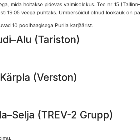
ga, mida hoitakse pidevas valmisolekus. Tee nr 15 (Tallin
pesti 19.05 veega puhtaks. Ümbersõidul olnud löökauk on p
vad 10 poolhaagisega Purila karjäärist.
udi–Alu (Tariston)
–Kärpla (Verston)
la–Selja (TREV-2 Grupp)
oimu.