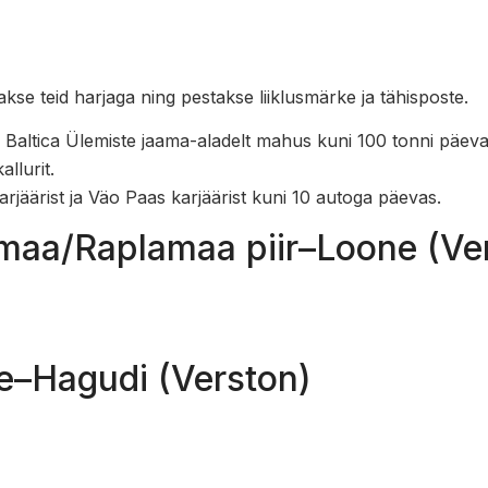
kse teid harjaga ning pestakse liiklusmärke ja tähisposte.
 Baltica Ülemiste jaama-aladelt mahus kuni 100 tonni päeva
allurit.
rjäärist ja Väo Paas karjäärist kuni 10 autoga päevas.
umaa/Raplamaa piir–Loone (Ve
ne–Hagudi (Verston)