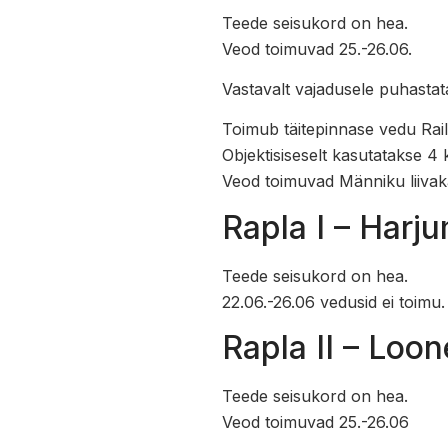
Teede seisukord on hea.
Veod toimuvad 25.-26.06.
Vastavalt vajadusele puhastata
Toimub täitepinnase vedu Rail
Objektisiseselt kasutatakse 4 k
Veod toimuvad Männiku liivaka
Rapla I – Harj
Teede seisukord on hea.
22.06.-26.06 vedusid ei toimu.
Rapla II – Loo
Teede seisukord on hea.
Veod toimuvad 25.-26.06