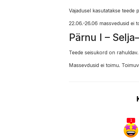
Vajadusel kasutatakse teede 
22.06.-26.06 massvedusid ei t
Pärnu I – Selja
Teede seisukord on rahuldav.
Massevdusid ei toimu. Toimuv
1