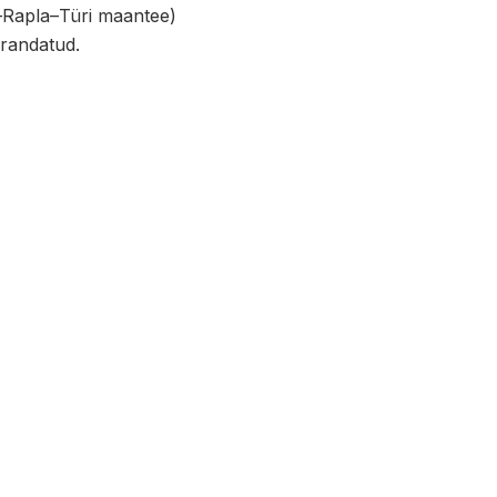
n–Rapla–Türi maantee)
arandatud.