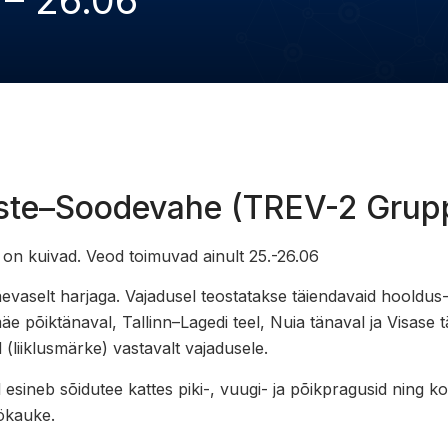
 – 26.06
miste–Soodevahe (TREV-2 Grup
on kuivad. Veod toimuvad ainult 25.-26.06
evaselt harjaga. Vajadusel teostatakse täiendavaid hooldus-
e põiktänaval, Tallinn–Lagedi teel, Nuia tänaval ja Visase 
 (liiklusmärke) vastavalt vajadusele.
 esineb sõidutee kattes piki-, vuugi- ja põikpragusid ning k
öökauke.