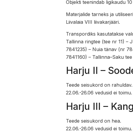
Objekti teenindab ligikaudu 1
Materjalide tarneks ja utilisee
Liivalaia VIII liivakarjääri.
Transpordiks kasutatakse vald
Tallinna ringtee (tee nr 11) 
7841235) – Nuia tänav (nr 78
7841160) – Tallinna–Saku tee (
Harju II – Soo
Teede seisukord on rahuldav.
22.06.-26.06 vedusid ei toimu.
Harju III – Kan
Teede seisukord on hea.
22.06.-26.06 vedusid ei toimu.