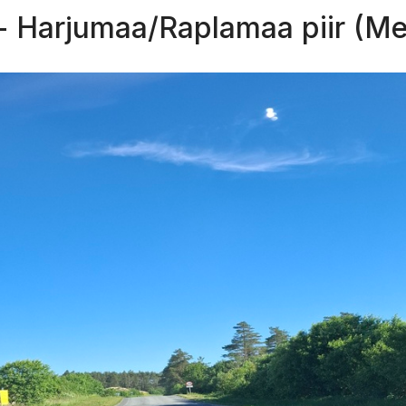
- Harjumaa/Raplamaa piir (Me