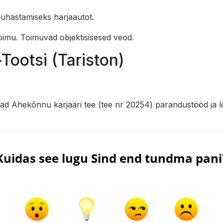
puhastamiseks harjaautot.
oimu. Toimuvad objektisisesed veod.
–Tootsi (Tariston)
ad Ahekõnnu karjääri tee (tee nr 20254) parandustööd ja l
Kuidas see lugu Sind end tundma pani