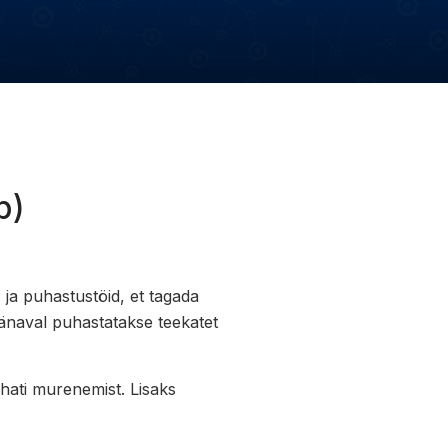
p)
 ja puhastustöid, et tagada
tänaval puhastatakse teekatet
ohati murenemist. Lisaks