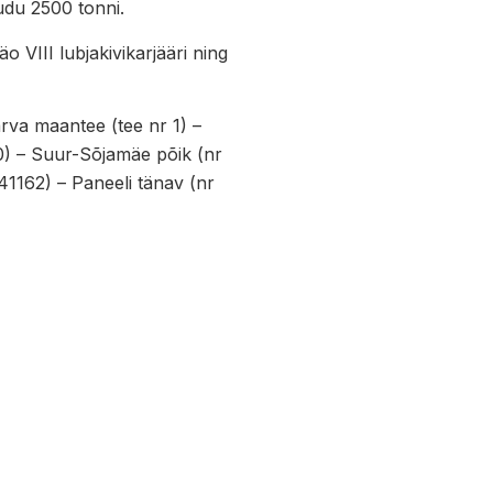
udu 2500 tonni.
o VIII lubjakivikarjääri ning
arva maantee (tee nr 1) –
90) – Suur-Sõjamäe põik (nr
1162) – Paneeli tänav (nr