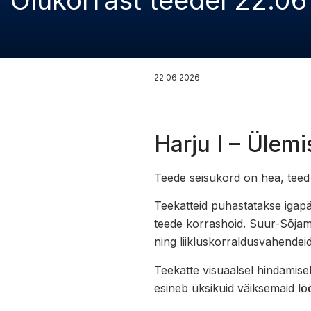
Olukorrast teedel 22.06
22.06.2026
Harju I – Üle
Teede seisukord on hea, teed 
Teekatteid puhastatakse igapä
teede korrashoid. Suur-Sõjamä
ning liikluskorraldusvahendeid
Teekatte visuaalsel hindamisel
esineb üksikuid väiksemaid l