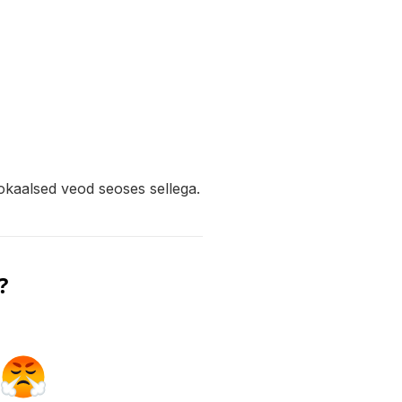
okaalsed veod seoses sellega.
?