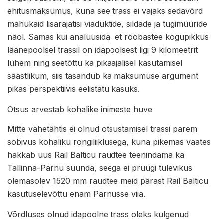
ehitusmaksumus, kuna see trass ei vajaks sedavõrd
mahukaid lisarajatisi viaduktide, sildade ja tugimüüride
näol. Samas kui analüüsida, et rööbastee kogupikkus
läänepoolsel trassil on idapoolsest ligi 9 kilomeetrit
lühem ning seetõttu ka pikaajalisel kasutamisel
säästlikum, siis tasandub ka maksumuse argument
pikas perspektiivis eelistatu kasuks.
Otsus arvestab kohalike inimeste huve
Mitte vähetähtis ei olnud otsustamisel trassi parem
sobivus kohaliku rongiliiklusega, kuna pikemas vaates
hakkab uus Rail Balticu raudtee teenindama ka
Tallinna-Pärnu suunda, seega ei pruugi tulevikus
olemasolev 1520 mm raudtee meid pärast Rail Balticu
kasutuselevõttu enam Pärnusse viia.
Võrdluses olnud idapoolne trass oleks kulgenud