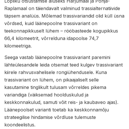
Lõpliku otsustamise aluseks Harjumaal ja Põhja-
Raplamaal on täiendavalt valminud trassialternatiivide
täpsem analüüs. Mõlemad trassivariandid olid küll üsna
võrdsed, kuid läänepoolne trassivariant on
teekonnapikkuselt lühem – rööbasteede kogupikkus
66,4 kilomeetrit, võrrelduna idapoolse 74,7
kilomeetriga.
Seega vastab läänepoolne trassivariant paremini
lähteülesandele leida otsemat teed kulgev trassivariant
kiirele rahvusvahelisele rongiühendusele. Kuna
trassivariant on lühem, on pikaajaliselt selle
kasutamine tinglikult tulusam võrreldes pikema
variandiga (väiksemad hoolduskulud ja
keskkonnakulud, samuti võit reis- ja kaubaveo ajas).
Läänepoolset varianti toetab ka keskkonnamõju
strateegilise hindamise võrdluse tulemuste
koondeelistus.