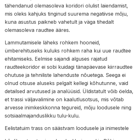
tähendanud olemasoleva koridori olulist laiendamist,
mis oleks kahjuks tinginud suurema negatiivse mõju,
kuna asustus paikneb vahetult ja väga tihedalt
olemasoleva raudtee ääres.
Lammutamisele läheks rohkem hooneid,
ümberehituseks kuluks rohkem raha kui uue raudtee
ehitamiseks. Eelmise sajandi alguses rajatud
raudteekoridor ei sobi kuidagi tänapäevase kiirraudtee
ohutuse ja tehniliste lahenduste nõuetega. Seega ei
olnud otsuse aluseks pelgalt kellegi kõhutunne, vaid
detailsed arvutused ja analüüsid. Üldistatult võib öelda,
et trassi väljavalimine on kaalutlusotsus, mis võtab
arvesse inimkeskkonna tegureid, mõju loodusele ning
sotsiaalmajanduslikku tulu-kulu.
Eelistatuim trass on säästvam loodusele ja inimestele