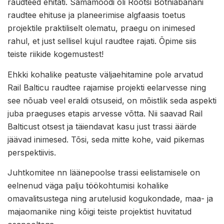
raudteed ehitati. Samamoodi oli Rootsi Botniabanani
raudtee ehituse ja planeerimise algfaasis toetus
projektile praktiliselt olematu, praegu on inimesed
rahul, et just sellisel kujul raudtee rajati. Õpime siis
teiste riikide kogemustest!
Ehkki kohalike peatuste väljaehitamine pole arvatud
Rail Balticu raudtee rajamise projekti eelarvesse ning
see nõuab veel eraldi otsuseid, on mõistlik seda aspekti
juba praeguses etapis arvesse võtta. Nii saavad Rail
Balticust otsest ja täiendavat kasu just trassi äärde
jäävad inimesed. Tõsi, seda mitte kohe, vaid pikemas
perspektiivis.
Juhtkomitee nn läänepoolse trassi eelistamisele on
eelnenud väga palju töökohtumisi kohalike
omavalitsustega ning arutelusid kogukondade, maa- ja
majaomanike ning kõigi teiste projektist huvitatud