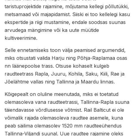
taristuprojektide rajamine, mõjutama kellegi põllutükki,
metsamaad või majapidamist. Siiski ei too kellelegi kasu
ekspertide ja riigi mustamine, endale soodsas suunas
arvudega mängimine või ka uute müütide
kultiveerimine.
Selle ennetamiseks toon välja peamised argumendid,
miks otsustati valida Harju ning Põhja-Raplamaa osas
nn läänepoolse trass. Otsuse kohaselt kulgeb
raudteetrass Rapla, Juuru, Kohila, Saku, Kiili, Rae ja
Jõelähtme vallas ning Tallinna ja Maardu linnas.
Kõigepealt on oluline meenutada, miks ei toetatud
olemasoleva vana raudteetrassi, Tallinna-Rapla suuna
täiendavasse võrdlusesse võtmist. Rail Balticut ei ole
võimalik rajada olemasoleva raudtee asemele, kuna
peab säilima olemasolev 1520 mm raudteeühendus
Tallinna-Viljandi suunal. Uue raudtee rajamine oleks