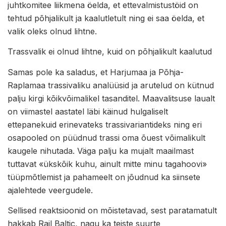
juhtkomitee liikmena öelda, et ettevalmistustöid on
tehtud põhjalikult ja kaalutletult ning ei saa öelda, et
valik oleks olnud lihtne.
Trassvalik ei olnud lihtne, kuid on põhjalikult kaalutud
Samas pole ka saladus, et Harjumaa ja Põhja-
Raplamaa trassivaliku analüüsid ja arutelud on kütnud
palju kirgi kõikvõimalikel tasanditel. Maavalitsuse laualt
on viimastel aastatel läbi käinud hulgaliselt
ettepanekuid erinevateks trassivariantideks ning eri
osapooled on püüdnud trassi oma õuest võimalikult
kaugele nihutada. Väga palju ka mujalt maailmast
tuttavat «ükskõik kuhu, ainult mitte minu tagahoovi»
tüüpmõtlemist ja pahameelt on jõudnud ka siinsete
ajalehtede veergudele.
Sellised reaktsioonid on mõistetavad, sest paratamatult
hakkab Rail Baltic, nagu ka teiste suurte