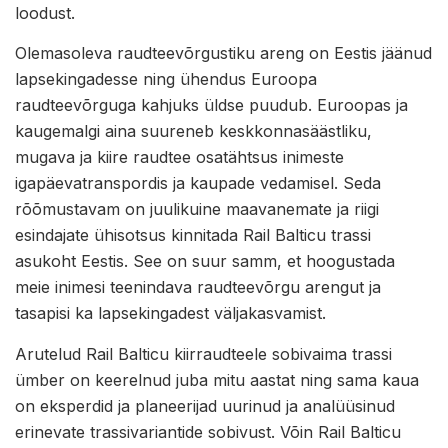
loodust.
Olemasoleva raudteevõrgustiku areng on Eestis jäänud
lapsekingadesse ning ühendus Euroopa
raudteevõrguga kahjuks üldse puudub. Euroopas ja
kaugemalgi aina suureneb keskkonnasäästliku,
mugava ja kiire raudtee osatähtsus inimeste
igapäevatranspordis ja kaupade vedamisel. Seda
rõõmustavam on juulikuine maavanemate ja riigi
esindajate ühisotsus kinnitada Rail Balticu trassi
asukoht Eestis. See on suur samm, et hoogustada
meie inimesi teenindava raudteevõrgu arengut ja
tasapisi ka lapsekingadest väljakasvamist.
Arutelud Rail Balticu kiirraudteele sobivaima trassi
ümber on keerelnud juba mitu aastat ning sama kaua
on eksperdid ja planeerijad uurinud ja analüüsinud
erinevate trassivariantide sobivust. Võin Rail Balticu