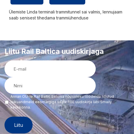
Ülemiste Linda terminali trammitunnel sai valmis, lennujaam
saab senisest tihedama trammiühenduse
Liitu Rail Baltica uudiskirjaga
E-
mail
(Required)
Nimi
(Required)
Annan OÜ-le Rail Baltic Estonia nõusoleku töödelda nõutud
(Required)
isikuandmeid eesmärgiga saata RBE uudiskirja läbi Smaily
keskkonna.