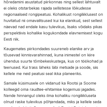
hõredamini asustatud piirkonnas ning sellest lähtuvalt
ei oleks otstarbekas rajada sellistesse lõikudesse
regionaalseid rongipeatusi. Kohalikust rongiliiklusest on
huvitatud nii omavalitsused kui ka elanikud, sest sellest
näevad nad endale kasu tulevikus, lisaks võidaks pikas
perspektiivis kohalike kogukondade elavnemisest kogu
Eesti riik.
Kaugemates piirkondades suureneb elanike arv ja
tõusevad kinnisvarahinnad, kuna inimestel on kiire
ühendus suurte tõmbekeskustega, kus on töökohad ja
teenused. Kui trass läheks läbi metsade ja soode, siis
kellele me neid peatusi seal ikka planeeriks.
Samale küsimusele on viidanud ka Rootsi ja Soome
kolleegid oma raudtee-ehitamise kogemusi jagades.
Nende hinnangul oleks ilma kohaliku rongiliikluseta
olnud raske tulevikus põhjendada, miks ja kellele seda