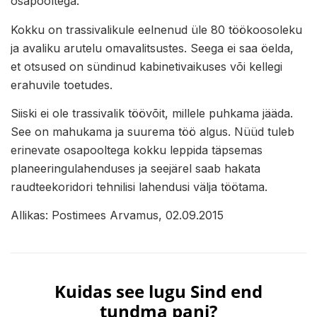
osapooltega.
Kokku on trassivalikule eelnenud üle 80 töökoosoleku
ja avaliku arutelu omavalitsustes. Seega ei saa öelda,
et otsused on sündinud kabinetivaikuses või kellegi
erahuvile toetudes.
Siiski ei ole trassivalik töövõit, millele puhkama jääda.
See on mahukama ja suurema töö algus. Nüüd tuleb
erinevate osapooltega kokku leppida täpsemas
planeeringulahenduses ja seejärel saab hakata
raudteekoridori tehnilisi lahendusi välja töötama.
Allikas: Postimees Arvamus, 02.09.2015
Kuidas see lugu Sind end
tundma pani?