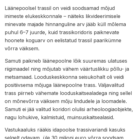
Läänepoolsel trassil on veidi soodsamad mõjud
inimeste elukeskkonnale – näiteks likvideerimisele
minevate majade hinnanguline arv jääb küll mõlema
puhul 6–7 juurde, kuid trassikoridoris paiknevate
hoonete koguarv on eelistatud trassil paarikümne
võrra väiksem.
Samuti paikneb läänepoolne lõik suuremas ulatuses
riigimaadel ning mõjutab vähem väärtuslikku põllu- ja
metsamaad. Looduskeskkonna seisukohalt oli veidi
positiivsema mõjuga läänepoolne trass. Väljavalitud
trass piirneb vähemate looduskaitsealadega ning sellel
on mõnevõrra väiksem mõju lindudele ja loomadele.
Samuti ei jää valitud koridori olulisi arheoloogiaobjekte,
nagu lohukive, kalmistuid, muinsuskaitsealasid.
Vastukaaluks rääkis idapoolse trassivariandi kasuks
selgelt odavam, üle 30 miljoni euro võrra soodsam