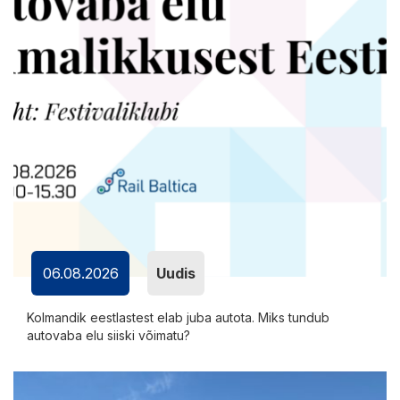
06.08.2026
Uudis
Kolmandik eestlastest elab juba autota. Miks tundub
autovaba elu siiski võimatu?