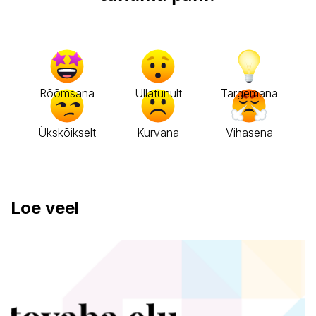
Rõõmsana
Üllatunult
Targemana
Ükskõikselt
Kurvana
Vihasena
Loe veel